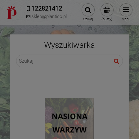
122821412 
sklep@plantico.pl
Szukaj
(pusty)
Menu
Wyszukiwarka