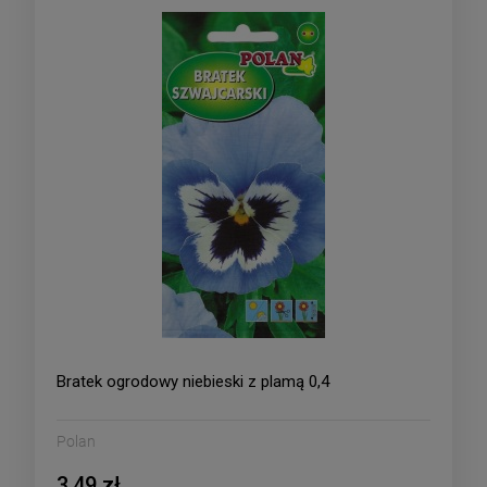
Bratek ogrodowy niebieski z plamą 0,4
Polan
3,49 zł