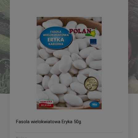
Pomidor pod osłony
Papryka - słodka Tongua -
Solanum lycopersicum L.
mieszaniec 0,1g
Pink Sun - mieszaniec
21,09 zł
16,09 zł
0,01g
DO KOSZYKA
DO KOSZYKA
Fasola wielokwiatowa Eryka 50g.