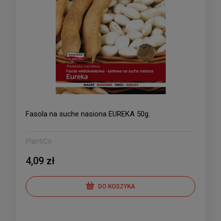
Fasola na suche nasiona EUREKA 50g.
PlantiCo
4,09 zł
DO KOSZYKA