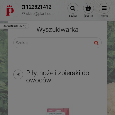
122821412 
sklep@plantico.pl
Szukaj
(pusty)
Menu
Wyszukiwarka
Piły, noże i zbieraki do
owoców