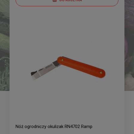
Pomidor pod osłony
Papryka - słodka Tongua -
Solanum lycopersicum L.
mieszaniec 0,1g
Pink Sun - mieszaniec
21,09 zł
16,09 zł
0,01g
DO KOSZYKA
DO KOSZYKA
Nóż ogrodniczy okulizak RN4702 Ramp