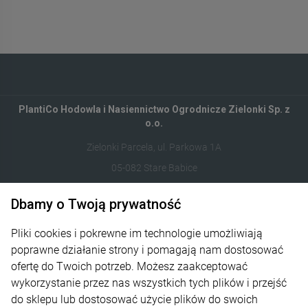
PlantiCo Hodowla i Nasiennictwo Ogrodnicze Zielonki Sp. z
o.o.
Zielonki Parcela, ul. Parkowa 1A
05-082 Stare Babice
Dbamy o Twoją prywatność
122821412
sklep@plantico.pl
Pliki cookies i pokrewne im technologie umożliwiają
poprawne działanie strony i pomagają nam dostosować
Informacje
ofertę do Twoich potrzeb. Możesz zaakceptować
wykorzystanie przez nas wszystkich tych plików i przejść
Obsługa zamówień
do sklepu lub dostosować użycie plików do swoich