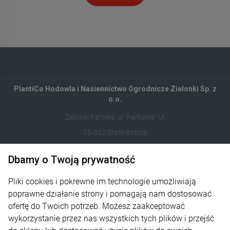
PlantiCo Hodowla i Nasiennictwo Ogrodnicze Zielonki Sp. z
o.o.
Zielonki Parcela, ul. Parkowa 1A
05-082 Stare Babice
Dbamy o Twoją prywatność
122821412
sklep@plantico.pl
Pliki cookies i pokrewne im technologie umożliwiają
poprawne działanie strony i pomagają nam dostosować
Informacje
ofertę do Twoich potrzeb. Możesz zaakceptować
wykorzystanie przez nas wszystkich tych plików i przejść
Obsługa zamówień