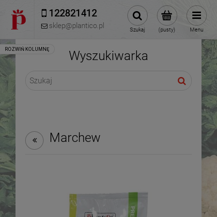
122821412 
sklep@plantico.pl
Szukaj
(pusty)
Menu
Wyszukiwarka
Marchew