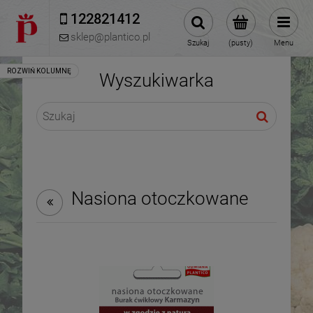
122821412 
sklep@plantico.pl
Szukaj
(pusty)
Menu
Wyszukiwarka
Nasiona otoczkowane