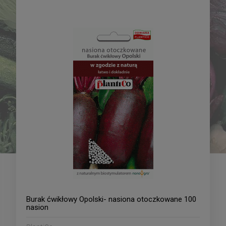
Pomidor pod osłony
Papryka - słodka Tongua -
Solanum lycopersicum L.
mieszaniec 0,1g
Pink Sun - mieszaniec
21,09 zł
16,09 zł
0,01g
DO KOSZYKA
DO KOSZYKA
Burak ćwikłowy Opolski- nasiona otoczkowane 100
nasion