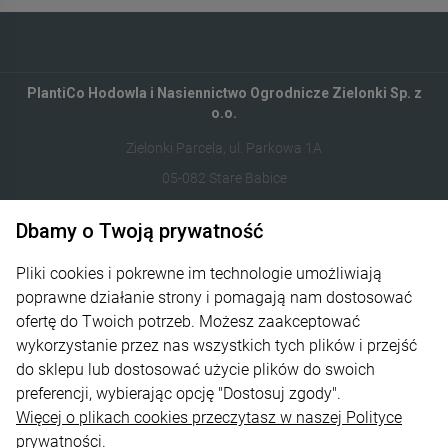
PlantiCo Hodowla i Nasiennictwo Ogrodnicze Zielonki Sp. z
o.o.
Zielonki Parcela, ul. Parkowa 1A
05-082 Stare Babice
Dbamy o Twoją prywatność
122821412
sklep@plantico.pl
Pliki cookies i pokrewne im technologie umożliwiają
poprawne działanie strony i pomagają nam dostosować
Informacje
ofertę do Twoich potrzeb. Możesz zaakceptować
wykorzystanie przez nas wszystkich tych plików i przejść
Obsługa zamówień
do sklepu lub dostosować użycie plików do swoich
preferencji, wybierając opcję "Dostosuj zgody".
O nas
Więcej o plikach cookies przeczytasz w naszej Polityce
Kontakt
prywatności.