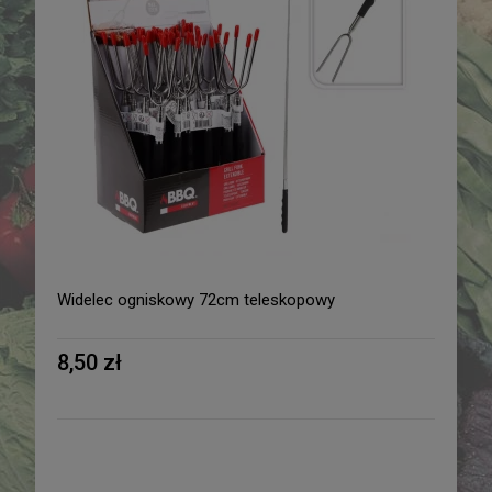
Widelec ogniskowy 72cm teleskopowy
8,50 zł