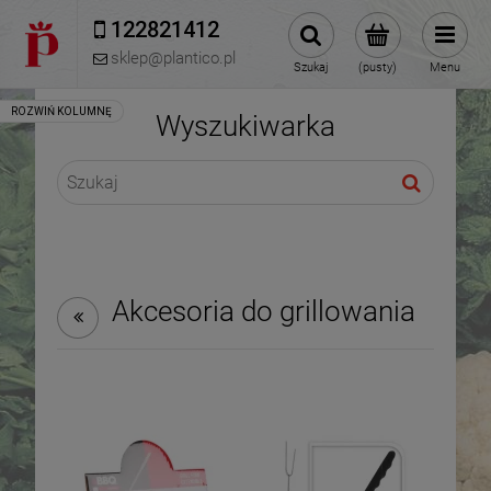
122821412 
sklep@plantico.pl
Szukaj
(pusty)
Menu
Wyszukiwarka
Akcesoria do grillowania