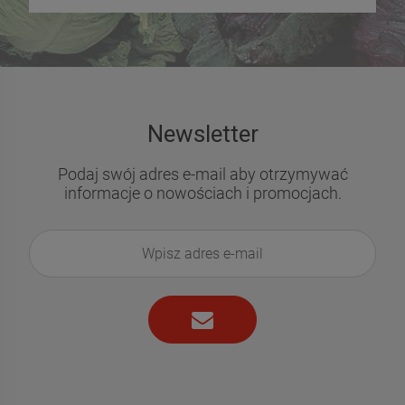
Newsletter
Podaj swój adres e-mail aby otrzymywać
informacje o nowościach i promocjach.
Pomidor pod osłony
Pomidor pod osłony
Solanum lycopersicum L.
Solanum lycopersicum L.
Sungold - mieszaniec
Pink Sun - mieszaniec
19,69 zł
21,09 zł
0,01g
0,01g
DO KOSZYKA
DO KOSZYKA