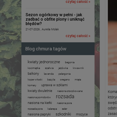
czytaj całość »
Sezon ogórkowy w pełni - jak
zadbać o obfite plony i uniknąć
błędów?
21-07-2026 , Aurelia Molak
czytaj całość »
Blog chmura tagów
kwiaty jednoroczne
begonia
kocimiętka
szałwia
jeżówka
krwawnik
balkony
lawenda
pelargonia
koper włoski
bazylia
oregano
mięta
uprawa w szklarni
komary
kwiaty dwuletnie
nasiona otoczkowane
Komar
rozsada
który
nasiona pomidorów
swędz
nasiona na kiełki
nasiona pora
odstr
rozsada pora
kalarepa
seler
zasad
szkodniki
nasiona papryki
mszyce