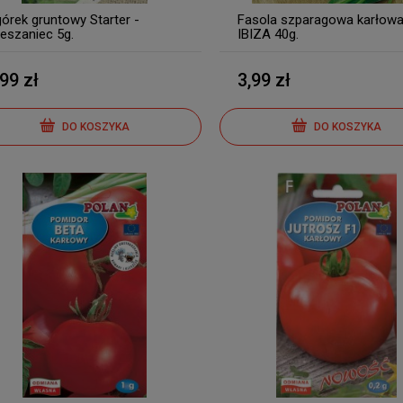
órek gruntowy Starter -
Fasola szparagowa karłow
eszaniec 5g.
IBIZA 40g.
,99 zł
3,99 zł
DO KOSZYKA
DO KOSZYKA