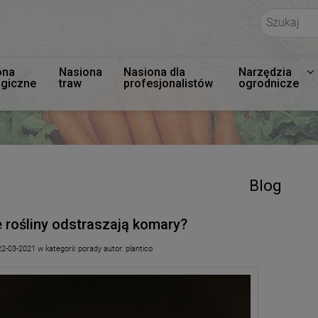
ona
Nasiona
Nasiona dla
Narzędzia
ogiczne
traw
profesjonalistów
ogrodnicze
Blog
e rośliny odstraszają komary?
22-03-2021
w kategorii:
porady
autor:
plantico