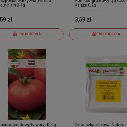
szponka warzywna Verte a
Pomidor gruntowy typ Czar
eur plein 2 1g
Książe 0,2g
,59 zł
3,59 zł
DO KOSZYKA
DO KOSZYKA
midor gruntowy Faworyt 0,5 g
Pietruszka liściowa Natalka