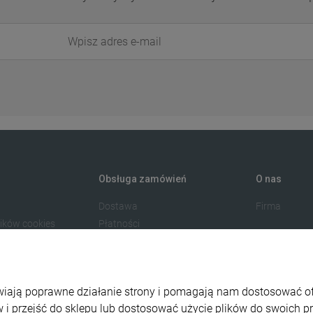
Obsługa zamówień
O nas
Dostawa
Firma
lików cookies
Płatności
watności
Odstąp od umowy tutaj
amacje
liwiają poprawne działanie strony i pomagają nam dostosować 
 i przejść do sklepu lub dostosować użycie plików do swoich pre