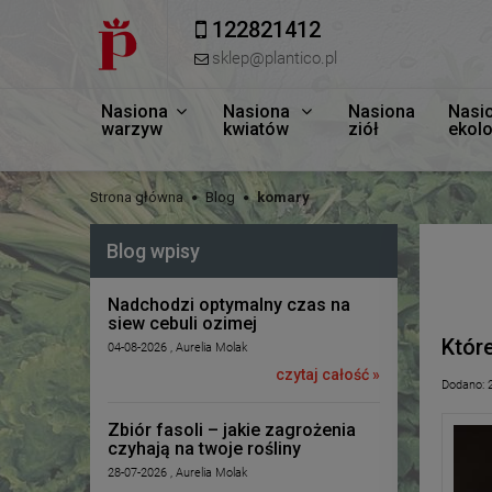
122821412
sklep@plantico.pl
Nasiona
Nasiona
Nasiona
Nasi
warzyw
kwiatów
ziół
ekol
Strona główna
Blog
komary
Blog wpisy
Nadchodzi optymalny czas na
siew cebuli ozimej
Któr
04-08-2026 , Aurelia Molak
czytaj całość »
Dodano:
Zbiór fasoli – jakie zagrożenia
czyhają na twoje rośliny
28-07-2026 , Aurelia Molak