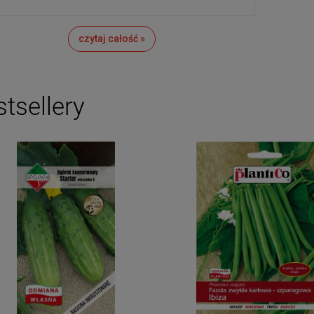
czytaj całość »
tsellery