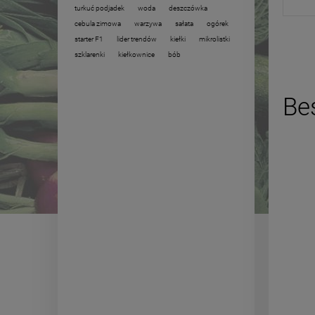
turkuć podjadek
woda
deszczówka
cebula zimowa
warzywa
sałata
ogórek
starter F1
lider trendów
kiełki
mikrolistki
szklarenki
kiełkownice
bób
Bes