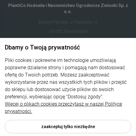
PlantiCo Hodowla i Nasiennictwo Ogrodnicze Zielonki Sp. z
o.o.
Zielonki Parcela, ul. Parkowa 1A
05-082 Stare Babice
Dbamy o Twoją prywatność
122821412
sklep@plantico.pl
Pliki cookies i pokrewne im technologie umożliwiają
poprawne działanie strony i pomagają nam dostosować
Informacje
ofertę do Twoich potrzeb. Możesz zaakceptować
wykorzystanie przez nas wszystkich tych plików i przejść
Obsługa zamówień
do sklepu lub dostosować użycie plików do swoich
preferencji, wybierając opcję "Dostosuj zgody".
O nas
Więcej o plikach cookies przeczytasz w naszej Polityce
Kontakt
prywatności.
zaakceptuj tylko niezbędne