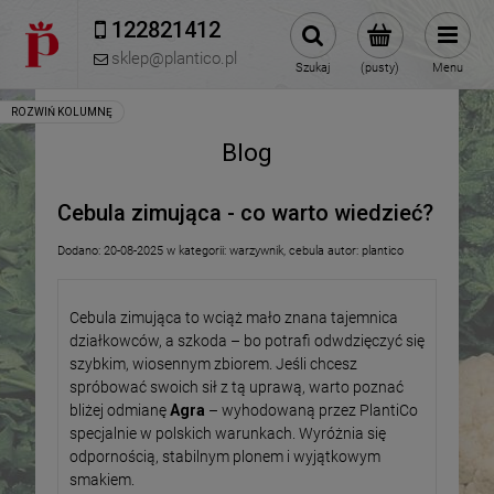
122821412 
sklep@plantico.pl
Szukaj
(pusty)
Menu
Blog
Cebula zimująca - co warto wiedzieć?
Dodano:
20-08-2025
w kategorii:
warzywnik
,
cebula
autor:
plantico
Cebula zimująca to wciąż mało znana tajemnica
działkowców, a szkoda – bo potrafi odwdzięczyć się
szybkim, wiosennym zbiorem. Jeśli chcesz
spróbować swoich sił z tą uprawą, warto poznać
bliżej odmianę
Agra
– wyhodowaną przez PlantiCo
specjalnie w polskich warunkach. Wyróżnia się
odpornością, stabilnym plonem i wyjątkowym
smakiem.