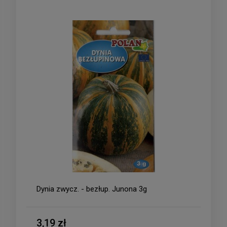
Dynia zwycz. - bezłup. Junona 3g
3,19 zł