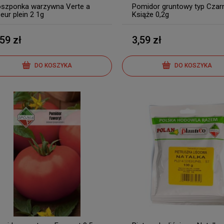
szponka warzywna Verte a
Pomidor gruntowy typ Czar
eur plein 2 1g
Książe 0,2g
,59 zł
3,59 zł
DO KOSZYKA
DO KOSZYKA