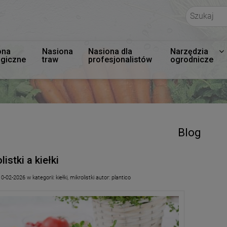
ona
Nasiona
Nasiona dla
Narzędzia
ogiczne
traw
profesjonalistów
ogrodnicze
Blog
listki a kiełki
10-02-2026
w kategorii:
kiełki
,
mikrolistki
autor:
plantico