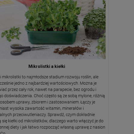
Mikrolistki a kiełki
i i mikrolistki to najmłodsze stadium rozwoju roślin, ale
cześnie jedno z najbardziej wartościowych. Można je
iać przez cały rok, nawet na parapecie, bez ogrodu i
o doświadczenia. Choć często są ze sobą mylone, różnią
posobem uprawy, zbiorem i zastosowaniem. Łączy je
iast wysoka zawartość witamin, minerałów i
alnych przeciwutleniaczy. Sprawdź, czym dokładnie
ą się kiełki od mikrolistków, dlaczego warto włączyć je do
ennej diety i jak łatwo rozpocząć własną uprawę z nasion
iCo.