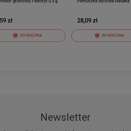
midor gruntowy Faworyt 0,5 g
Pietruszka liściowa Natalka
,59 zł
28,09 zł
DO KOSZYKA
DO KOSZYKA
Newsletter