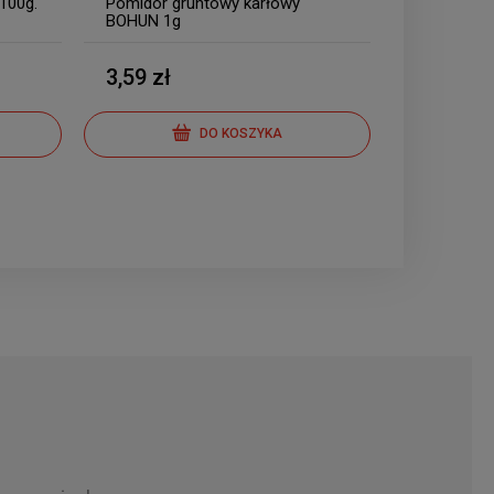
 100g.
Pomidor gruntowy karłowy
BOHUN 1g
3,59 zł
DO KOSZYKA