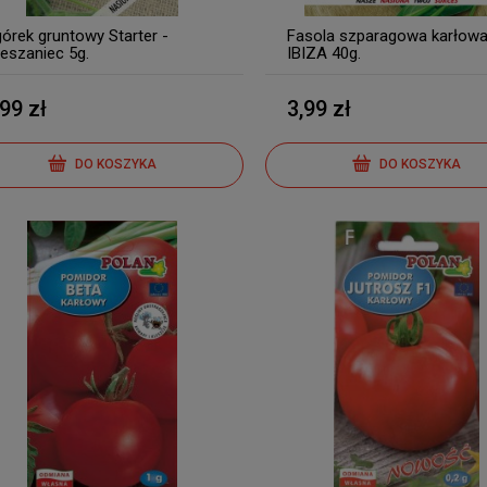
órek gruntowy Starter -
Fasola szparagowa karłow
eszaniec 5g.
IBIZA 40g.
,99 zł
3,99 zł
DO KOSZYKA
DO KOSZYKA