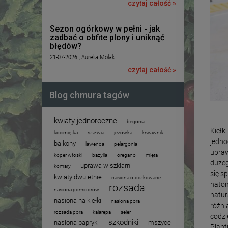
czytaj całość »
Sezon ogórkowy w pełni - jak
zadbać o obfite plony i uniknąć
błędów?
21-07-2026 , Aurelia Molak
czytaj całość »
Blog chmura tagów
kwiaty jednoroczne
begonia
Kiełk
kocimiętka
szałwia
jeżówka
krwawnik
jedno
balkony
lawenda
pelargonia
upraw
koper włoski
bazylia
oregano
mięta
dużeg
uprawa w szklarni
komary
się s
kwiaty dwuletnie
nasiona otoczkowane
natom
rozsada
nasiona pomidorów
natur
nasiona na kiełki
nasiona pora
różni
rozsada pora
kalarepa
seler
codzi
szkodniki
nasiona papryki
mszyce
Plant