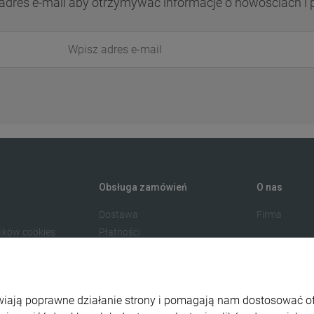
adres e-mail aby otrzymywać informacje o nowościach i
Obsługa zamówień
O nas
Dostawa
Firma
lików cookies
Płatności
watności
Odstąp od umowy tutaj
amacje
liwiają poprawne działanie strony i pomagają nam dostosować 