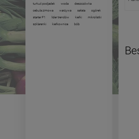
turkuć podjadek
woda
deszczówka
cebula zimowa
warzywa
sałata
ogórek
starter F1
lider trendów
kiełki
mikrolistki
szklarenki
kiełkownice
bób
Bes