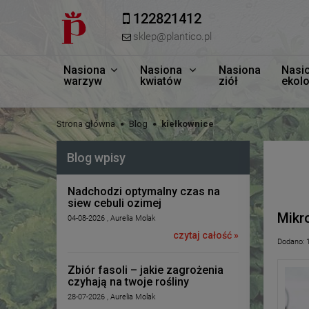
122821412
sklep@plantico.pl
Nasiona
Nasiona
Nasiona
Nasi
warzyw
kwiatów
ziół
ekol
Strona główna
Blog
kiełkownice
Blog wpisy
Nadchodzi optymalny czas na
siew cebuli ozimej
Mikro
04-08-2026 , Aurelia Molak
czytaj całość »
Dodano:
Zbiór fasoli – jakie zagrożenia
czyhają na twoje rośliny
28-07-2026 , Aurelia Molak