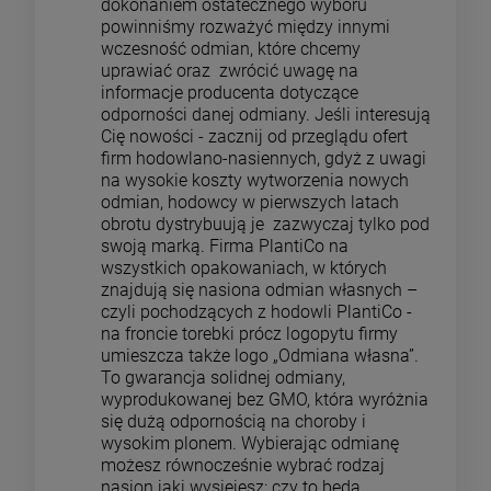
dokonaniem ostatecznego wyboru
powinniśmy rozważyć między innymi
wczesność odmian, które chcemy
uprawiać oraz zwrócić uwagę na
informacje producenta dotyczące
odporności danej odmiany. Jeśli interesują
Cię nowości - zacznij od przeglądu ofert
firm hodowlano-nasiennych, gdyż z uwagi
na wysokie koszty wytworzenia nowych
odmian, hodowcy w pierwszych latach
obrotu dystrybuują je zazwyczaj tylko pod
swoją marką. Firma PlantiCo na
wszystkich opakowaniach, w których
znajdują się nasiona odmian własnych –
czyli pochodzących z hodowli PlantiCo -
na froncie torebki prócz logopytu firmy
umieszcza także logo „Odmiana własna”.
To gwarancja solidnej odmiany,
wyprodukowanej bez GMO, która wyróżnia
się dużą odpornością na choroby i
wysokim plonem. Wybierając odmianę
możesz równocześnie wybrać rodzaj
nasion jaki wysiejesz: czy to będą