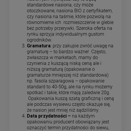
standardowe nasiona, czy może
otoczkowane, nasiona BIO z certyfikatem,
czy nasiona na taśmie, które pozwolą na
równomierne ich rozmieszczenie w glebie
bez potrzeby przerywki. Szeroka oferta na
rynku sprzyja indywidualnym gustom
ogrodników.
Gramatura
: przy zakupie zwróć uwagę na
gramaturę – to bardzo ważne! Często,
zwłaszcza w marketach, mamy do
czynienia z kuszącą niską ceną ale i
niższą gramaturą (opakowanie o
gramaturze mniejszej niż standardowa)
np. fasola szparagowa – opakowanie
standard to 40-50g, ale na rynku możemy
spotkać i takie, które mają zaledwie 20g.
Opakowania kuszą szatą graficzną i ceną
ale podczas wysiewu często okazuje się,
że nasion jest mniej niż sądziliśmy.
Data przydatności –
na każdym
opakowaniu producent obowiązany jest
oznaczyć termin przydatności do siewu,