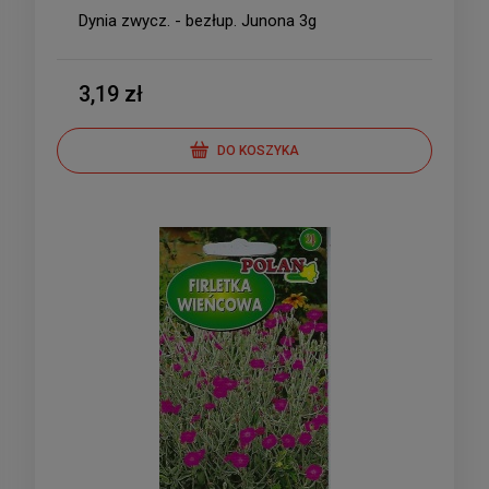
Dynia zwycz. - bezłup. Junona 3g
3,19 zł
DO KOSZYKA