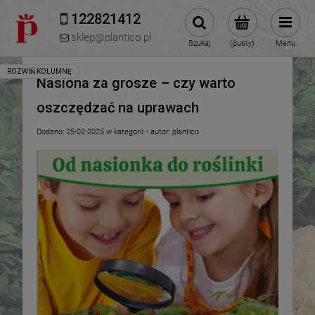
122821412 
sklep@plantico.pl
Szukaj
(pusty)
Menu
Nasiona za grosze – czy warto
oszczędzać na uprawach
Dodano:
25-02-2025
w kategorii:
-
autor:
plantico