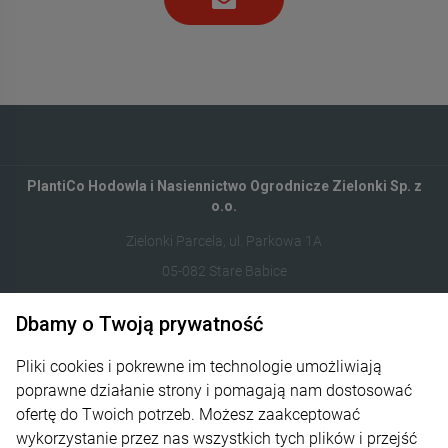
PlantiCo Hodowla i Nasiennictwo Ogrodnicze Zielonki Sp. z
o.o.
Zielonki Parcela, ul. Parkowa 1A
05-082 Stare Babice
Dbamy o Twoją prywatność
122821412
sklep@plantico.pl
Pliki cookies i pokrewne im technologie umożliwiają
poprawne działanie strony i pomagają nam dostosować
Informacje
ofertę do Twoich potrzeb. Możesz zaakceptować
wykorzystanie przez nas wszystkich tych plików i przejść
Obsługa zamówień