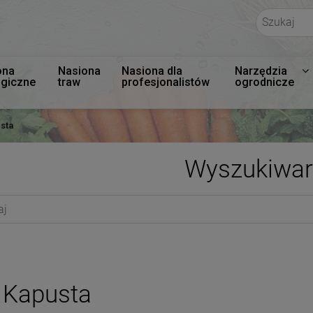
ona
Nasiona
Nasiona dla
Narzędzia
ogiczne
traw
profesjonalistów
ogrodnicze
sta
Wyszukiwar
Kapusta