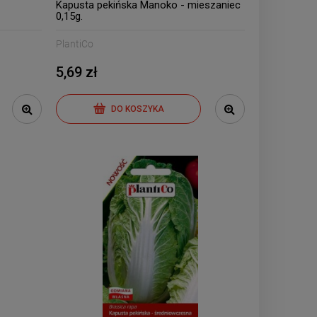
mieszaniec 2g
mieszan
Kapusta pekińska Manoko - mieszaniec
0,15g.
6,79 zł
7,0
PlantiCo
5,69 zł
DO KOSZYKA
DO 
DO KOSZYKA