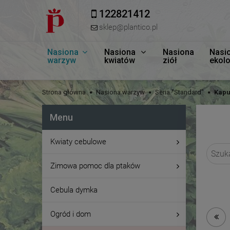
122821412
sklep@plantico.pl
Nasiona
Nasiona
Nasiona
Nasi
warzyw
kwiatów
ziół
ekol
Strona główna
Nasiona warzyw
Seria "Standard"
Kapu
Menu
Kwiaty cebulowe
Zimowa pomoc dla ptaków
Cebula dymka
Ogród i dom