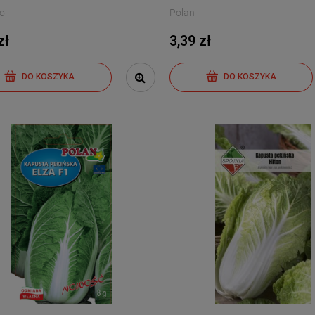
Co
Polan
zł
3,39 zł
DO KOSZYKA
DO KOSZYKA
or pod osłony Solanum
Papryka - słodka Tongua -