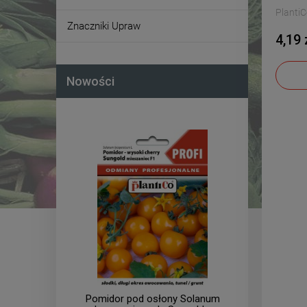
Planti
Znaczniki Upraw
4,19 
Nowości
a Arat
Pomidor pod osłony Solanum
Pomid