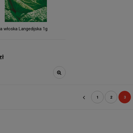
a włoska Langedijska 1g
zł
1
2
3
«