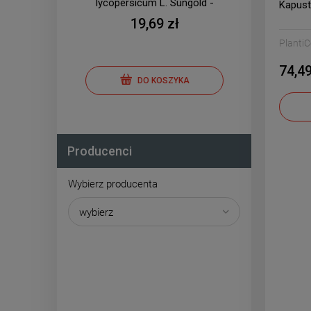
lycopersicum L. Sungold -
lyco
Kapust
mieszaniec 0,01g
19,69 zł
Planti
74,49
DO KOSZYKA
Producenci
Wybierz producenta