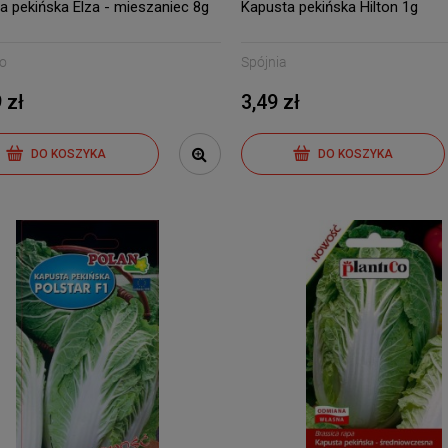
persicum L. Pink Sun -
mieszaniec 0,1g
a pekińska Elza - mieszaniec 8g
Kapusta pekińska Hilton 1g
mieszaniec 0,01g
21,09 zł
16,09 zł
Co
Spójnia
 zł
3,49 zł
DO KOSZYKA
DO KOSZYKA
DO KOSZYKA
DO KOSZYKA