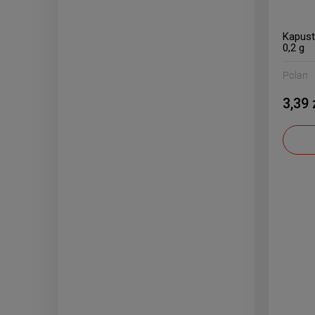
Kapust
0,2 g
Polan
3,39 