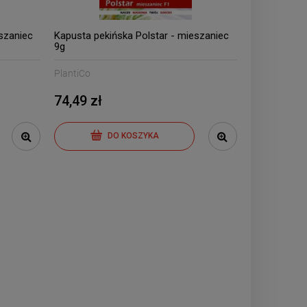
szaniec
Kapusta pekińska Polstar - mieszaniec
9g
PlantiCo
74,49 zł
DO KOSZYKA