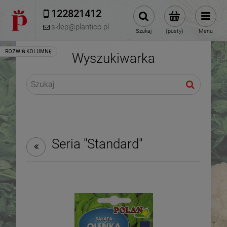
122821412 
sklep@plantico.pl
Szukaj
(pusty)
Menu
Wyszukiwarka
Seria "Standard"