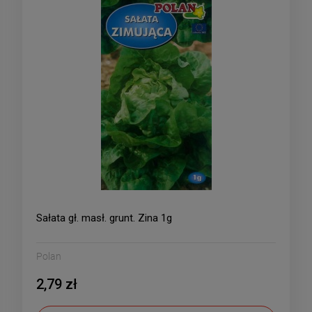
Sałata gł. masł. grunt. Zina 1g
Polan
2,79 zł