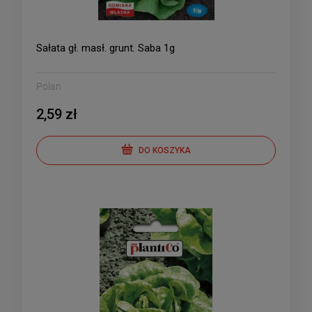
Sałata gł. masł. grunt. Saba 1g
Polan
2,59 zł
DO KOSZYKA