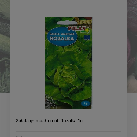
Pomidor pod osłony
Papryka - słodka Tongua -
Solanum lycopersicum L.
mieszaniec 0,1g
Pink Sun - mieszaniec
21,09 zł
16,09 zł
0,01g
DO KOSZYKA
DO KOSZYKA
Sałata gł. masł. grunt. Rozalka 1g.