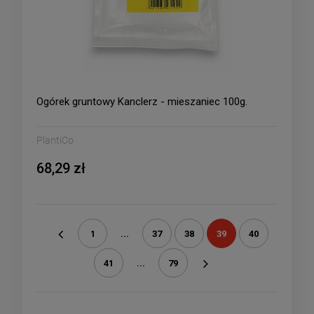
Ogórek gruntowy Kanclerz - mieszaniec 100g.
PlantiCo
68,29 zł
1
...
37
38
39
40
«
41
...
79
»