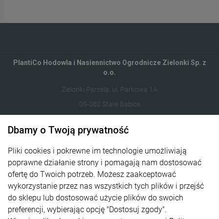
PlantiCo Hodowla i Nasiennictwo Ogrodnicze Zielonki Sp. z
o.o.
Zielonki Parcela, ul. Parkowa 1A
05-082 Stare Babice
Dbamy o Twoją prywatność
122821412
sklep@plantico.pl
Pliki cookies i pokrewne im technologie umożliwiają
poprawne działanie strony i pomagają nam dostosować
Informacje
ofertę do Twoich potrzeb. Możesz zaakceptować
wykorzystanie przez nas wszystkich tych plików i przejść
Obsługa zamówień
do sklepu lub dostosować użycie plików do swoich
preferencji, wybierając opcję "Dostosuj zgody".
O nas