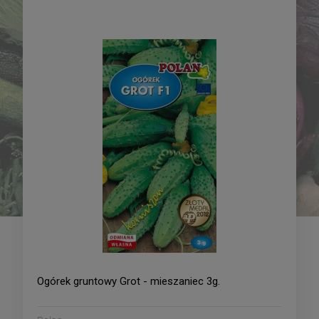
Pomidor pod osłony
Pomidor pod osłony
Solanum lycopersicum L.
Solanum lycopersicum L.
Sungold - mieszaniec
Pink Sun - mieszaniec
19,69 zł
21,09 zł
0,01g
0,01g
DO KOSZYKA
DO KOSZYKA
Ogórek gruntowy Grot - mieszaniec 3g.