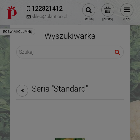
122821412 
sklep@plantico.pl
Szukaj
(pusty)
Menu
Wyszukiwarka
Seria "Standard"