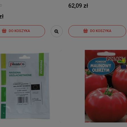
62,09 zł
Co
zł
DO KOSZYKA
DO KOSZYKA
ek konserwowy Bond -
Ogórek konserwowy Atomic -