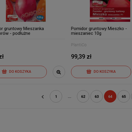
r gruntowy Mieszanka
Pomidor gruntowy Mieszko -
rów - podłużne
mieszaniec 10g
PlantiCo
zł
99,39 zł
DO KOSZYKA
DO KOSZYKA
1
...
62
63
64
65
«