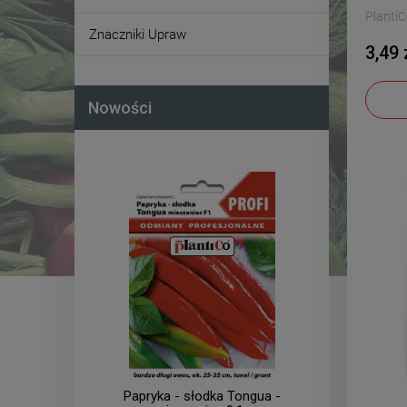
Planti
Znaczniki Upraw
3,49 
Nowości
olanum
Papryka - słodka Tongua -
Ogór