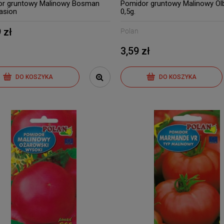
mieszaniec 2g
mieszaniec 1,5g
r gruntowy Malinowy Bosman
Pomidor gruntowy Malinowy Ol
asion
0,5g.
6,79 zł
7,09 zł
 zł
Polan
3,59 zł
DO KOSZYKA
DO KOSZYKA
DO KOSZYKA
DO KOSZYKA