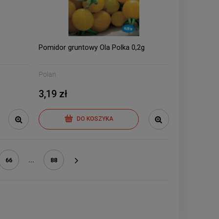
Pomidor gruntowy Ola Polka 0,2g
Polan
3,19 zł
DO KOSZYKA
66
...
88
»