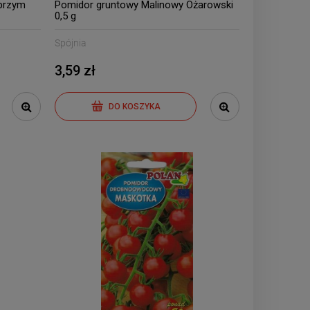
Mieszanka wieloletnia 10g.
Mieszanka jed
brzym
Pomidor gruntowy Malinowy Ożarowski
0,5 g
7,59 zł
7,2
Spójnia
3,59 zł
DO KOSZYKA
DO 
DO KOSZYKA