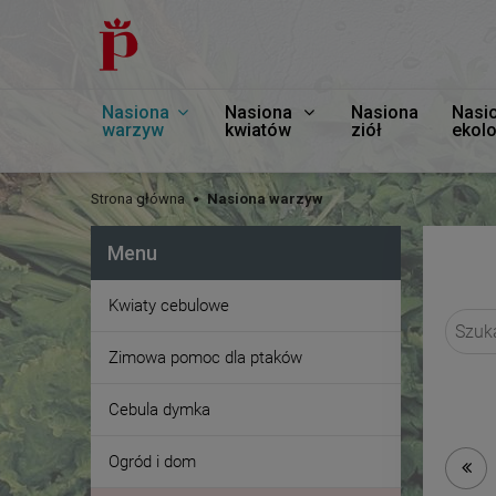
Nasiona
Nasiona
Nasiona
Nasi
warzyw
kwiatów
ziół
ekol
Strona główna
Nasiona warzyw
Menu
Kwiaty cebulowe
Zimowa pomoc dla ptaków
Cebula dymka
Ogród i dom