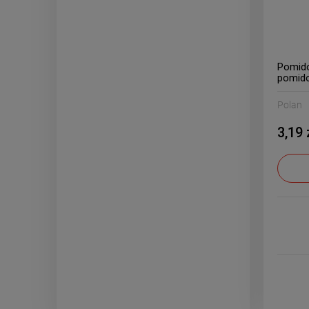
Pomido
pomido
Polan
3,19 