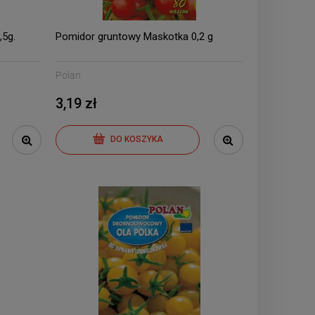
5g.
Pomidor gruntowy Maskotka 0,2 g
Polan
3,19 zł
DO KOSZYKA