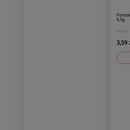
Pomido
0,5g.
Polan
3,59 