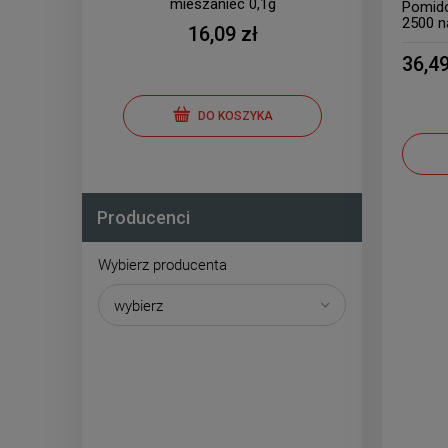
Sun -
mieszaniec 0,1g
Pomido
2500 n
16,09 zł
36,49
DO KOSZYKA
Producenci
Wybierz producenta