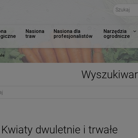
ona
Nasiona
Nasiona dla
Narzędzia
ogiczne
traw
profesjonalistów
ogrodnicze
ałe
Wyszukiwar
Kwiaty dwuletnie i trwałe