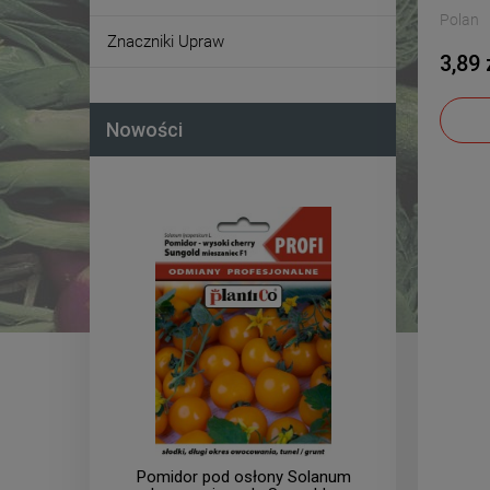
Polan
Znaczniki Upraw
3,89 
Nowości
a Arat
Pomidor pod osłony Solanum
Pomid