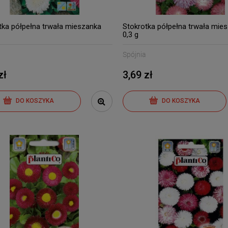
tka półpełna trwała mieszanka
Stokrotka półpełna trwała mie
0,3 g
Spójnia
zł
3,69 zł
DO KOSZYKA
DO KOSZYKA