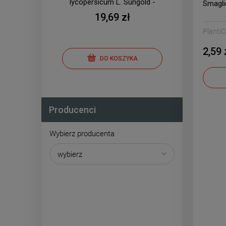
lycopersicum L. Sungold -
lyco
Smagli
mieszaniec 0,01g
19,69 zł
Planti
2,59 
DO KOSZYKA
Producenci
Wybierz producenta