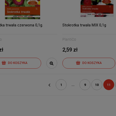
tka trwała czerwona 0,1g.
Stokrotka trwała MIX 0,1g
Co
PlantiCo
zł
2,59 zł
DO KOSZYKA
DO KOSZYKA
1
...
9
10
11
«