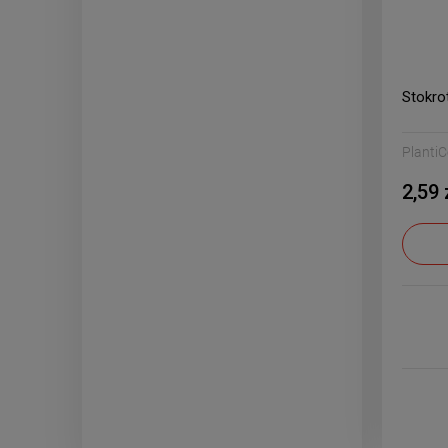
Stokro
Planti
2,59 