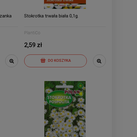
szanka
Stokrotka trwała biała 0,1g.
PlantiCo
2,59 zł
DO KOSZYKA