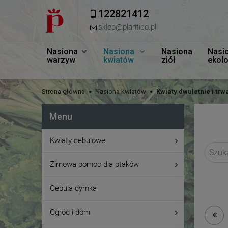
122821412
sklep@plantico.pl
Nasiona
Nasiona
Nasiona
Nasi
warzyw
kwiatów
ziół
ekol
Strona główna
Nasiona kwiatów
Kwiaty dwuletnie i trw
Menu
Kwiaty cebulowe
Zimowa pomoc dla ptaków
Cebula dymka
Ogród i dom