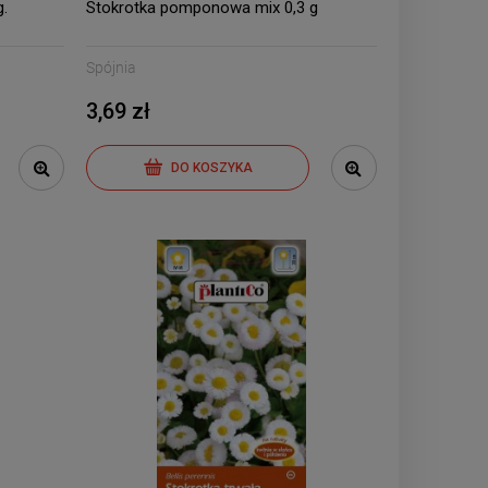
mieszaniec 2g
mieszan
.
Stokrotka pomponowa mix 0,3 g
6,79 zł
7,0
Spójnia
3,69 zł
DO KOSZYKA
DO 
DO KOSZYKA