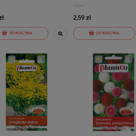
Polan
zł
2,59 zł
DO KOSZYKA
DO KOSZYKA
or pod osłony Solanum
Papryka - słodka Tongua -