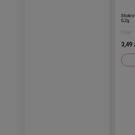
Stokro
0,2g
Polan
3,49 