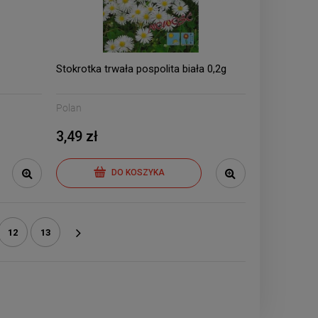
Stokrotka trwała pospolita biała 0,2g
Polan
3,49 zł
DO KOSZYKA
12
13
»