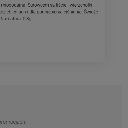
a miododajna. Surowcem są liście i wierzchołki
eziębieniach i dla podniesienia ciśnienia. Świeże
 Gramatura: 0,3g.
 promocjach.