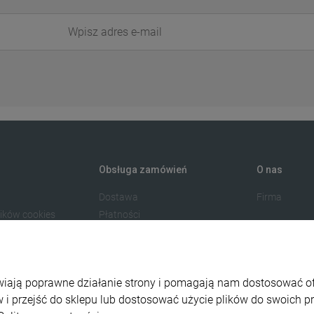
Obsługa zamówień
O nas
Dostawa
Firma
lików cookies
Płatności
watności
Odstąp od umowy tutaj
amacje
liwiają poprawne działanie strony i pomagają nam dostosować 
 i przejść do sklepu lub dostosować użycie plików do swoich pre