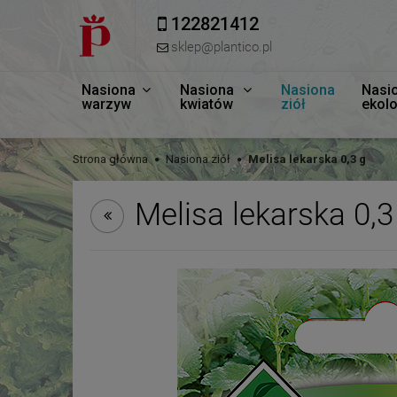
122821412
sklep@plantico.pl
Nasiona
Nasiona
Nasiona
Nasi
warzyw
kwiatów
ziół
ekol
Strona główna
Nasiona ziół
Melisa lekarska 0,3 g
Melisa lekarska 0,3