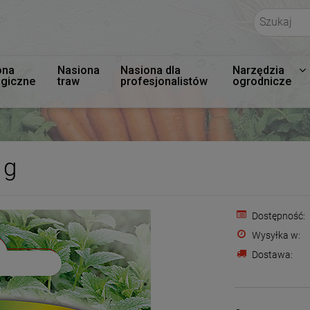
ona
Nasiona
Nasiona dla
Narzędzia
ogiczne
traw
profesjonalistów
ogrodnicze
 g
Dostępność:
Wysyłka w:
Dostawa:
Cena nie zawiera e
płatności