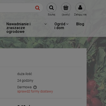
Szukaj
(pusty)
Zaloguj się
Nawadnianie i
Ogród
Blog
zraszacze
i dom
ogrodowe
duża ilość
24 godziny
Darmowa
sprawdź formy dostawy
wentualnych kosztów