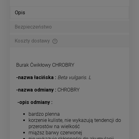
Opis
Bezpieczeństwo
Koszty dostawy
Cena nie zawiera ewentualnych kosztów płatności
Burak Ćwikłowy CHROBRY
-nazwa łacińska :
Beta vulgaris. L
-nazwa odmiany :
CHROBRY
-opis odmiany :
bardzo plenna
korzenie kuliste, nie wykazują tendencji do
przerostów na wielkość
miąższ barwy czerwonej
nie wykazuje skłonności do akumulacji