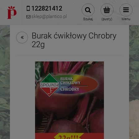
122821412 
sklep@plantico.pl
Szukaj
(pusty)
Menu
Burak ćwikłowy Chrobry
22g