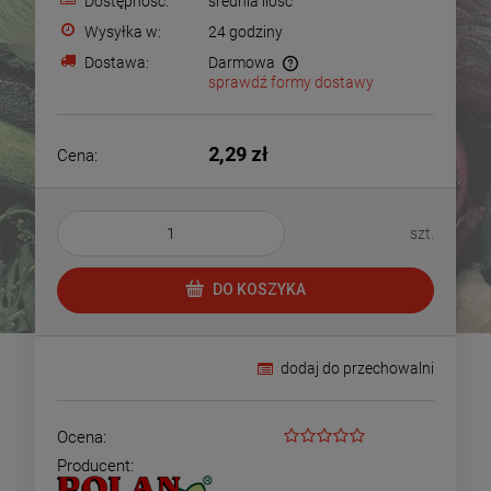
Dostępność:
średnia ilość
Wysyłka w:
24 godziny
Dostawa:
Darmowa
sprawdź formy dostawy
Cena nie zawiera ewentualnych kosztów płatności
2,29 zł
Cena:
szt.
DO KOSZYKA
dodaj do przechowalni
Ocena:
Producent: