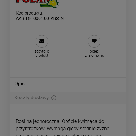
Kod produktu:
AKR-RP-0001.00-KRS-N
zapytaj o
poleć
produkt
znajomemu
Opis
Koszty dostawy
Cena nie zawiera ewentualnych kosztów płatności
Roślina jednoroczna. Obficie kwitnąca do
przymrozków. Wymaga gleby średnio żyznej,
próchnicznej. Stanowisko słoneczne lub