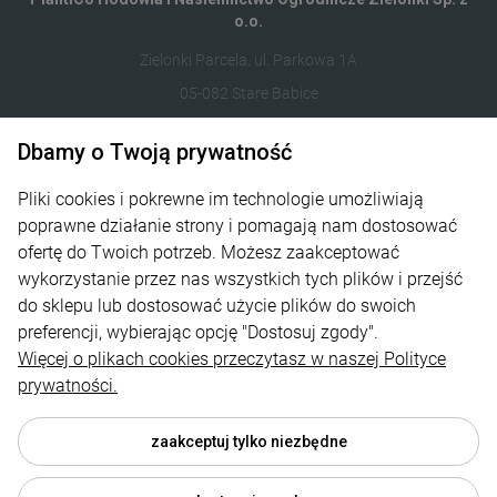
o.o.
Zielonki Parcela, ul. Parkowa 1A
05-082 Stare Babice
122821412
Dbamy o Twoją prywatność
sklep@plantico.pl
Pliki cookies i pokrewne im technologie umożliwiają
poprawne działanie strony i pomagają nam dostosować
Informacje
ofertę do Twoich potrzeb. Możesz zaakceptować
wykorzystanie przez nas wszystkich tych plików i przejść
Obsługa zamówień
do sklepu lub dostosować użycie plików do swoich
preferencji, wybierając opcję "Dostosuj zgody".
O nas
Więcej o plikach cookies przeczytasz w naszej Polityce
Kontakt
prywatności.
zaakceptuj tylko niezbędne