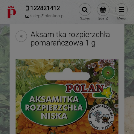
122821412 
sklep@plantico.pl
Szukaj
(pusty)
Menu
Aksamitka rozpierzchła
pomarańczowa 1 g