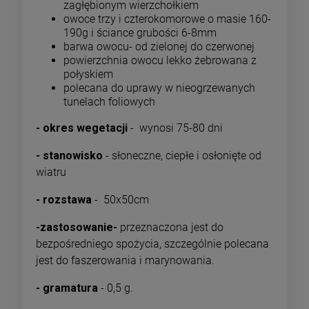
zagłębionym wierzchołkiem
owoce trzy i czterokomorowe o masie 160-
190g i ściance grubości 6-8mm
barwa owocu- od zielonej do czerwonej
powierzchnia owocu lekko żebrowana z
połyskiem
polecana do uprawy w nieogrzewanych
tunelach foliowych
- okres wegetacji
- wynosi 75-80 dni
- stanowisko
- słoneczne, ciepłe i osłonięte od
wiatru
- rozstawa
- 50x50cm
-zastosowanie-
przeznaczona jest do
bezpośredniego spożycia, szczególnie polecana
jest do faszerowania i marynowania.
- gramatura
- 0,5 g.