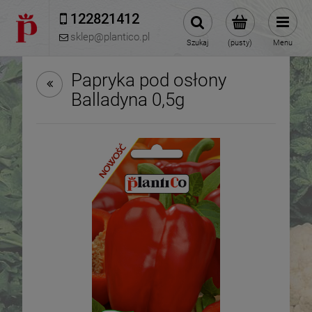
122821412 
sklep@plantico.pl
Szukaj
(pusty)
Menu
Papryka pod osłony
Balladyna 0,5g