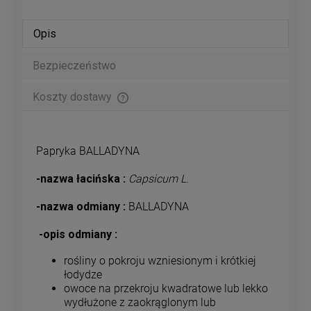
Opis
Bezpieczeństwo
Koszty dostawy
Cena nie zawiera ewentualnych kosztów płatności
Papryka BALLADYNA
-nazwa łacińska :
Capsicum L.
-nazwa odmiany :
BALLADYNA
-opis odmiany :
rośliny o pokroju wzniesionym i krótkiej
łodydze
owoce na przekroju kwadratowe lub lekko
wydłużone z zaokrąglonym lub