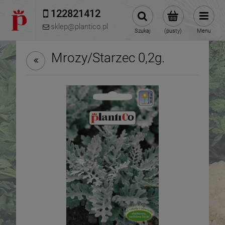
122821412 
sklep@plantico.pl
Szukaj
(pusty)
Menu
Mrozy/Starzec 0,2g.