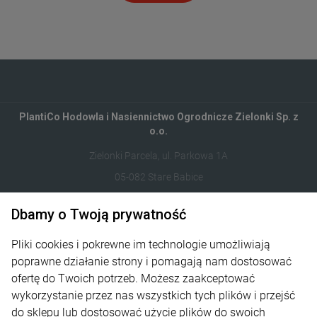
PlantiCo Hodowla i Nasiennictwo Ogrodnicze Zielonki Sp. z
o.o.
Zielonki Parcela, ul. Parkowa 1A
05-082 Stare Babice
122821412
Dbamy o Twoją prywatność
sklep@plantico.pl
Pliki cookies i pokrewne im technologie umożliwiają
poprawne działanie strony i pomagają nam dostosować
Informacje
ofertę do Twoich potrzeb. Możesz zaakceptować
wykorzystanie przez nas wszystkich tych plików i przejść
Obsługa zamówień
do sklepu lub dostosować użycie plików do swoich