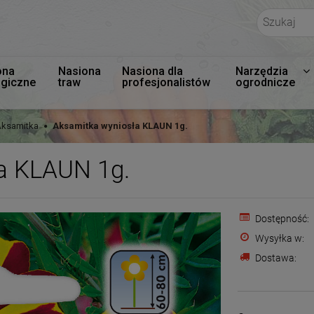
ona
Nasiona
Nasiona dla
Narzędzia
ogiczne
traw
profesjonalistów
ogrodnicze
ksamitka
Aksamitka wyniosła KLAUN 1g.
a KLAUN 1g.
Dostępność:
Wysyłka w:
Dostawa:
Cena nie zawiera e
płatności