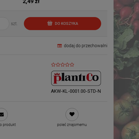
2,49 zł
szt.
DO KOSZYKA
dodaj do przechowalni
AKW-KL-0001.00-STD-N
 o produkt
poleć znajomemu