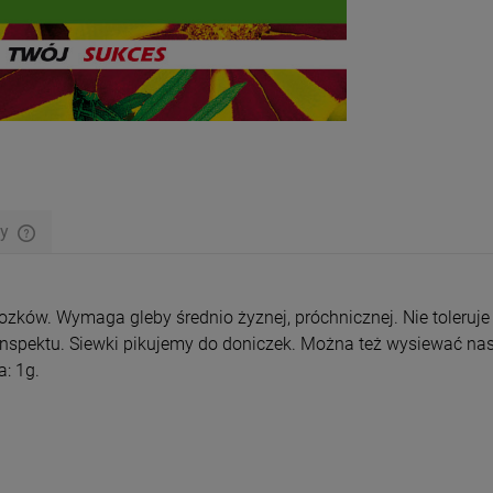
wy
Cena nie zawiera ewentualnych kosztów
płatności
zków. Wymaga gleby średnio żyznej, próchnicznej. Nie toleruje 
inspektu. Siewki pikujemy do doniczek. Można też wysiewać nas
a: 1g.