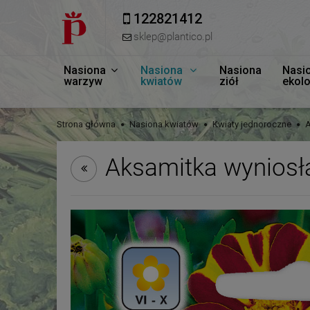
122821412
sklep@plantico.pl
Nasiona
Nasiona
Nasiona
Nasi
warzyw
kwiatów
ziół
ekol
Strona główna
Nasiona kwiatów
Kwiaty jednoroczne
A
Aksamitka wyniosł