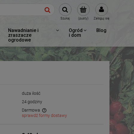
Szukaj
(pusty)
Zaloguj się
Nawadnianie i
Ogród
Blog
zraszacze
i dom
ogrodowe
duża ilość
24 godziny
Darmowa
sprawdź formy dostawy
wentualnych kosztów