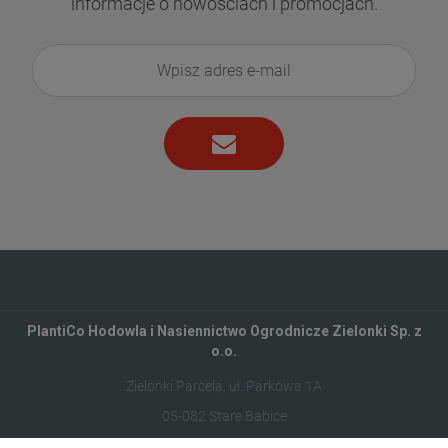
informacje o nowościach i promocjach.
PlantiCo Hodowla i Nasiennictwo Ogrodnicze Zielonki Sp. z
o.o.
Zielonki Parcela, ul. Parkowa 1A
05-082 Stare Babice