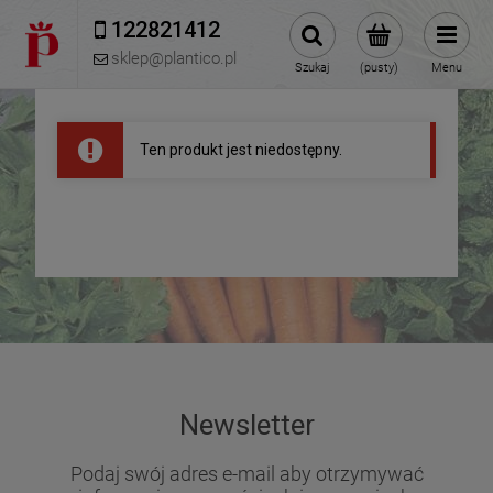
122821412 
sklep@plantico.pl
Szukaj
(pusty)
Menu
Ten produkt jest niedostępny.
Newsletter
Podaj swój adres e-mail aby otrzymywać