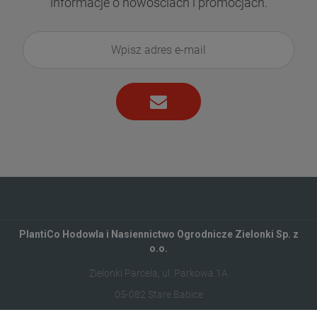
informacje o nowościach i promocjach.
PlantiCo Hodowla i Nasiennictwo Ogrodnicze Zielonki Sp. z
o.o.
Zielonki Parcela, ul. Parkowa 1A
05-082 Stare Babice