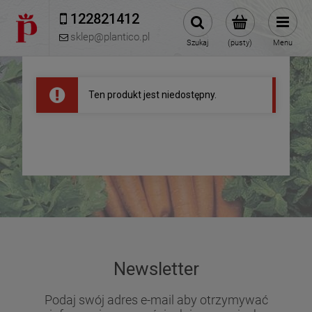
122821412 
sklep@plantico.pl
Szukaj
(pusty)
Menu
Ten produkt jest niedostępny.
Newsletter
Podaj swój adres e-mail aby otrzymywać