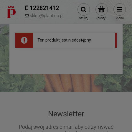
122821412 
sklep@plantico.pl
Szukaj
(pusty)
Menu
Ten produkt jest niedostępny.
Newsletter
Podaj swój adres e-mail aby otrzymywać