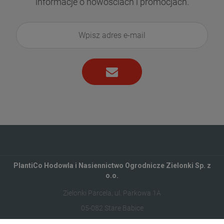
informacje o nowościach i promocjach.
PlantiCo Hodowla i Nasiennictwo Ogrodnicze Zielonki Sp. z
o.o.
Zielonki Parcela, ul. Parkowa 1A
05-082 Stare Babice