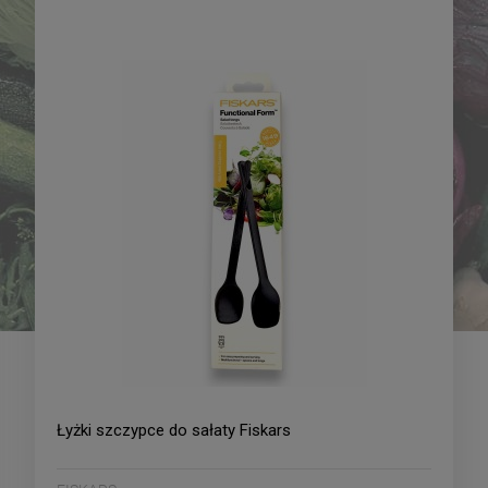
Pomidor pod osłony
Pomidor pod osłony
Solanum lycopersicum L.
Solanum lycopersicum L.
Sungold - mieszaniec
Pink Sun - mieszaniec
19,69 zł
21,09 zł
0,01g
0,01g
DO KOSZYKA
DO KOSZYKA
Łyżki szczypce do sałaty Fiskars