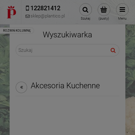
122821412 
sklep@plantico.pl
Szukaj
(pusty)
Menu
Wyszukiwarka
Akcesoria Kuchenne