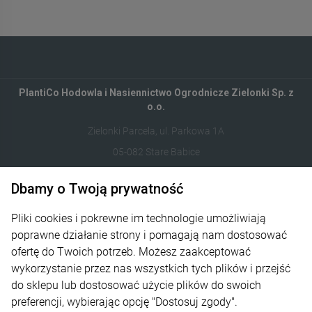
PlantiCo Hodowla i Nasiennictwo Ogrodnicze Zielonki Sp. z
o.o.
Zielonki Parcela, ul. Parkowa 1A
05-082 Stare Babice
Dbamy o Twoją prywatność
122821412
sklep@plantico.pl
Pliki cookies i pokrewne im technologie umożliwiają
poprawne działanie strony i pomagają nam dostosować
Informacje
ofertę do Twoich potrzeb. Możesz zaakceptować
wykorzystanie przez nas wszystkich tych plików i przejść
Obsługa zamówień
do sklepu lub dostosować użycie plików do swoich
preferencji, wybierając opcję "Dostosuj zgody".
O nas